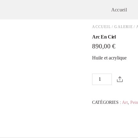
Accueil
ACCUEIL
/
GALERIE
/
Arc En Ciel
890,00
€
Huile et acrylique
quantité
de
Arc
En
CATÉGORIES :
Art
,
Pein
Ciel