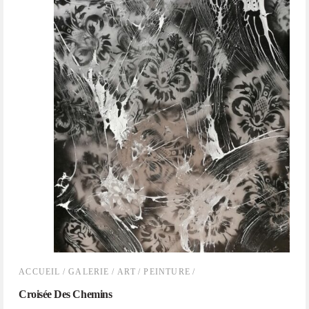
ACCUEIL
/
GALERIE
/
ART
/
PEINTURE
/
Croisée Des Chemins