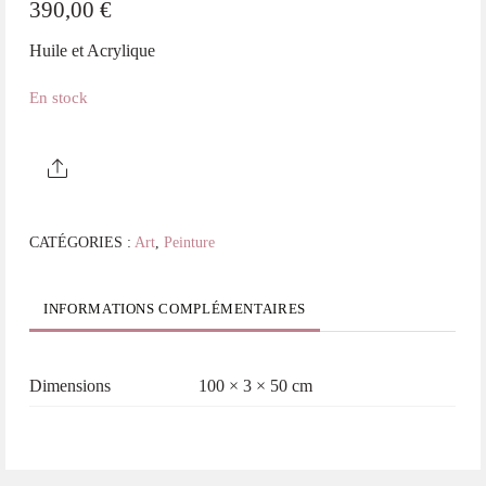
390,00
€
Huile et Acrylique
En stock
quantité
de
Croisée
CATÉGORIES :
Art
,
Peinture
Des
Chemins
INFORMATIONS COMPLÉMENTAIRES
Dimensions
100 × 3 × 50 cm