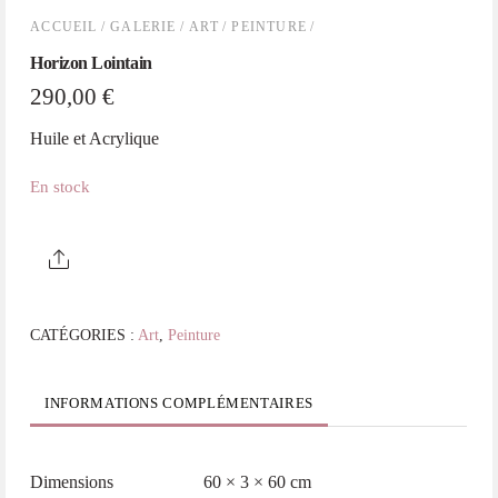
ACCUEIL
/
GALERIE
/
ART
/
PEINTURE
/
Horizon Lointain
290,00
€
Huile et Acrylique
En stock
quantité
de
Horizon
CATÉGORIES :
Art
,
Peinture
Lointain
INFORMATIONS COMPLÉMENTAIRES
Dimensions
60 × 3 × 60 cm