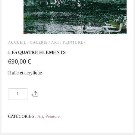
ACCUEIL
/
GALERIE
/
ART
/
PEINTURE
/
LES QUATRE ELEMENTS
690,00
€
Huile et acrylique
quantité
de
LES
QUATRE
CATÉGORIES :
Art
,
Peinture
ELEMENTS