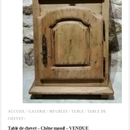
ACCUEIL
/
GALERIE
/
MEUBLES
/
TABLE
/
TABLE DE
CHEVET
/
Table de chevet – Chêne massif – VENDUE