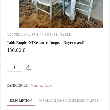
ACCUEIL
/
GALERIE
/
MEUBLES
/
TABLE
/
Table Empire XIXe sans rallonges – Noyer massif
430,00
€
quantité
de
Table
Empire
CATÉGORIES :
Meubles
,
Table
XIXe
sans
DESCRIPTION
INFORMATIONS COMPLÉMENTAIRES
rallonges
-